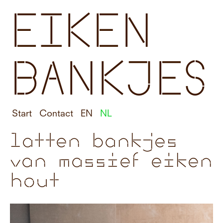
EIKEN
BANKJES
Start
Contact
EN
NL
latten bankjes
van massief eiken
hout